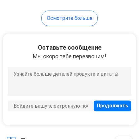
7
Осмотрите больше
Наушник Bluetooth
спорта
беспроводной
Оставьте сообщение
Мы скоро тебе перезвоним!
15
Беспроводные
наушники с
микрофоном