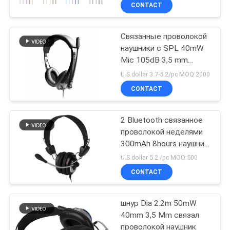
КАЧЕСТВА
CONTACT
Bluetooth
Связанные проволокой
СВЯЖИТЕСЬ
43
наушники с SPL 40mW
МЫ
Mic 105dB 3,5 mm
Стерео наушники
поднимают домкратом
U.S.dollar 3.7-5.2/pc MOQ:2000
Bluetooth
СПРОСИТЕ
CONTACT
ЦИТАТУ
2 Bluetooth связанное
проволокой неделями
КАРТА
300mAh 8hours наушник
26
САЙТА
3,5 Mm
U.S.dollar 5.2 /pc MOQ:500
Hifi наушники
CONTACT
PRIVACY
Bluetooth
шнур Dia 2.2m 50mW
POLICY
40mm 3,5 Mm связал
проволокой наушник