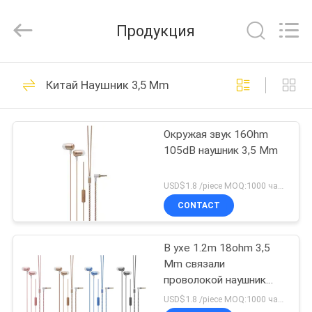
2025
Shengpai
Electronics
Продукция
Co,ltd.
All
Rights
Reserved.
ДОМ
23
Китай Наушник 3,5 Mm
Связанные
ПРОДУКТЫ
проволокой
Окружая звук 16Ohm
105dB наушник 3,5 Mm
наушники
О
НАС
Bluetooth
USD$1.8 /piece MOQ:1000 частей в детали
CONTACT
42
ПУТЕШЕСТВИЕ
Зашумите
В ухе 1.2m 18ohm 3,5
ФАБРИКИ
Mm связали
отменять
проволокой наушник
ПРОВЕРКА
для микрофона
USD$1.8 /piece MOQ:1000 частей в детали
наушники