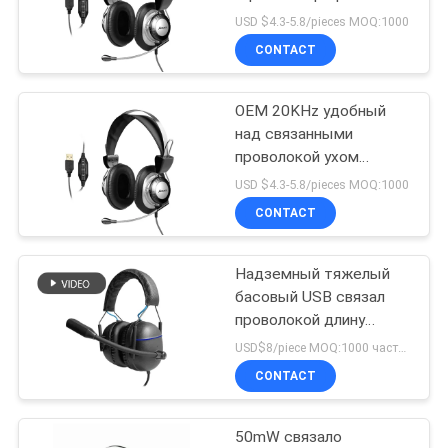
USD $4.3-5.8/pieces MOQ:1000
CONTACT
OEM 20KHz удобный
над связанными
проволокой ухом
наушниками игры
USD $4.3-5.8/pieces MOQ:1000
CONTACT
Надземный тяжелый
басовый USB связал
проволокой длину
шнура наушников 2.2m
USD$8/piece MOQ:1000 частей в детали
игры
CONTACT
50mW связало