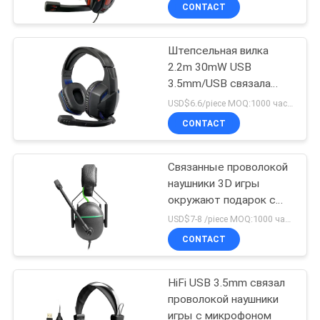
КАЧЕСТВА
CONTACT
Штепсельная вилка
СВЯЖИТЕСЬ
2.2m 30mW USB
МЫ
3.5mm/USB связала
проволокой наушники
USD$6.6/piece MOQ:1000 частей в детали
игры
СПРОСИТЕ
CONTACT
ЦИТАТУ
Связанные проволокой
наушники 3D игры
КАРТА
окружают подарок с
САЙТА
Mic особенно для
USD$7-8 /piece MOQ:1000 частей в детали
игроков игры
CONTACT
PRIVACY
HiFi USB 3.5mm связал
POLICY
проволокой наушники
игры с микрофоном