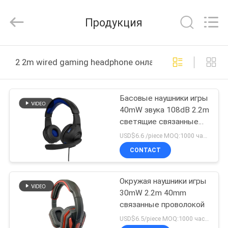
2025
Shengpai
Electronics
Продукция
Co,ltd.
All
Rights
Reserved.
ДОМ
2 2m wired gaming headphone онлайн производство
ПРОДУКТЫ
Басовые наушники игры
40mW звука 108dB 2.2m
О
светящие связанные
НАС
проволокой
USD$6.6 /piece MOQ:1000 частей в детали
CONTACT
ПУТЕШЕСТВИЕ
Окружая наушники игры
ФАБРИКИ
30mW 2.2m 40mm
связанные проволокой
ПРОВЕРКА
USD$6.5/piece MOQ:1000 частей в детали