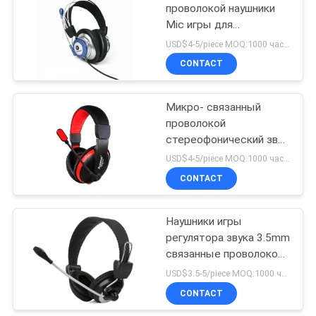
проволокой наушники
Mic игры для
аксессуаров
USD$4-5/piece MOQ:1000 частей в детали
держателя
CONTACT
стереофонического
звука компьютера
Микро- связанный
проволокой
стереофонический звук
музыки исследования
USD$4-5/piece MOQ:1000 частей в детали
шлемофона офиса игры
CONTACT
связанный проволокой
наушниками частный
Наушники игры
регулятора звука 3.5mm
связанные проволокой
для образования
USD$3.5-5/piece MOQ:1000 частей в детали
ноутбука
CONTACT