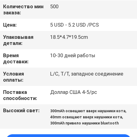
КАЧЕСТВА
Количество мин
500
заказа:
СВЯЖИТЕСЬ
Цена:
5 USD - 5.2 USD /PCS
МЫ
Упаковывая
18.5*4.7*19.5cm
детали:
СПРОСИТЕ
Время
10-30 дней работы
доставки:
ЦИТАТУ
Условия
L/C, T/T, западное соединение
оплаты:
КАРТА
Поставка
Доллар США 4-5/pc
САЙТА
способности:
Высокий свет:
,
300mAh освещают вверх наушники кота
PRIVACY
,
40mm освещают вверх наушники кота
POLICY
300mAh привело наушники bluetooth