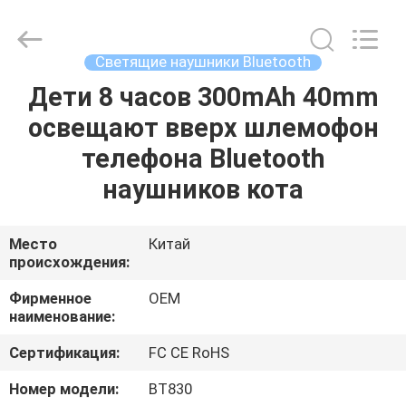
2025
Shengpai
Electronics
Co,ltd.
All
Светящие наушники Bluetooth
Rights
Reserved.
Дети 8 часов 300mAh 40mm
ДОМ
освещают вверх шлемофон
ПРОДУКТЫ
телефона Bluetooth
наушников кота
О
НАС
Место
Китай
происхождения:
ПУТЕШЕСТВИЕ
Фирменное
OEM
наименование:
ФАБРИКИ
Сертификация:
FC CE RoHS
ПРОВЕРКА
Номер модели:
BT830