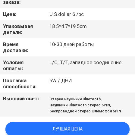
заказа:
КАЧЕСТВА
Цена:
U.S.dollar 6 /pc
СВЯЖИТЕСЬ
Упаковывая
18.5*4.7*19.5cm
МЫ
детали:
Время
10-30 дней работы
доставки:
СПРОСИТЕ
ЦИТАТУ
Условия
L/C, T/T, западное соединение
оплаты:
Поставка
5W / ДНИ
КАРТА
способности:
САЙТА
Высокий свет:
,
Стерео наушники Bluetooth
,
Наушники Bluetooth стерео 5PIN
PRIVACY
Беспроводной стерео шлемофон 5PIN
POLICY
ЛУЧШАЯ ЦЕНА