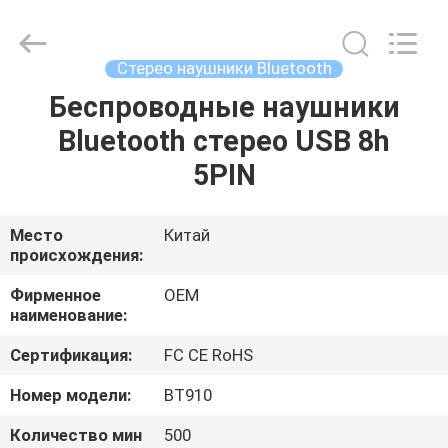
2025
Shengpai
Electronics
Co,ltd.
All
Стерео наушники Bluetooth
Rights
Reserved.
Беспроводные наушники
ДОМ
Bluetooth стерео USB 8h
ПРОДУКТЫ
5PIN
О
Место
Китай
происхождения:
НАС
Фирменное
OEM
наименование:
ПУТЕШЕСТВИЕ
Сертификация:
FC CE RoHS
ФАБРИКИ
Номер модели:
BT910
ПРОВЕРКА
Количество мин
500