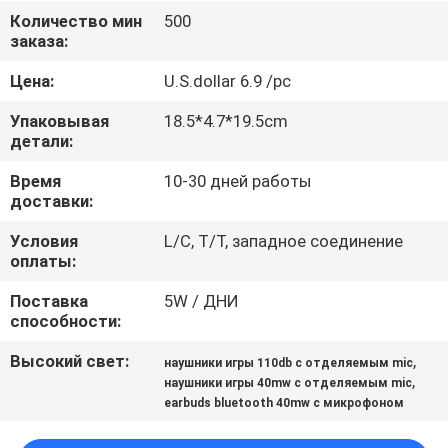
КАЧЕСТВА
Количество мин
500
заказа:
СВЯЖИТЕСЬ
Цена:
U.S.dollar 6.9 /pc
МЫ
Упаковывая
18.5*4.7*19.5cm
детали:
СПРОСИТЕ
Время
10-30 дней работы
доставки:
ЦИТАТУ
Условия
L/C, T/T, западное соединение
оплаты:
КАРТА
Поставка
5W / ДНИ
САЙТА
способности:
Высокий свет:
,
наушники игры 110db с отделяемым mic
PRIVACY
,
наушники игры 40mw с отделяемым mic
POLICY
earbuds bluetooth 40mw с микрофоном