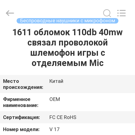
2025
Shengpai
Electronics
Co,ltd.
All
Беспроводные наушники с микрофоном
Rights
Reserved.
1611 обломок 110db 40mw
ДОМ
связал проволокой
ПРОДУКТЫ
шлемофон игры с
отделяемым Mic
О
НАС
Место
Китай
происхождения:
ПУТЕШЕСТВИЕ
Фирменное
OEM
наименование:
ФАБРИКИ
Сертификация:
FC CE RoHS
ПРОВЕРКА
Номер модели:
V 17