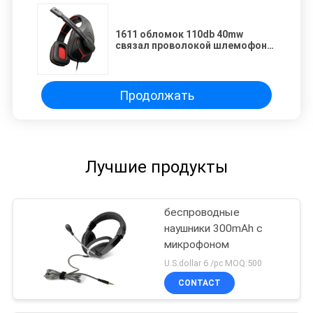
1611 обломок 110db 40mw
связал проволокой шлемофон
игры с отделяемым Mic
Продолжать
Лучшие продукты
беспроводные
наушники 300mAh с
микрофоном
U.S.dollar 6 /pc MOQ:500
CONTACT