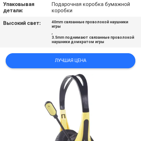
КАЧЕСТВА
Упаковывая
Подарочная коробка бумажной
детали:
коробки
СВЯЖИТЕСЬ
Высокий свет:
40mm связанные проволокой наушники
игры
,
МЫ
3.5mm поднимают связанные проволокой
наушники домкратом игры
СПРОСИТЕ
ЛУЧШАЯ ЦЕНА
ЦИТАТУ
КАРТА
САЙТА
PRIVACY
POLICY