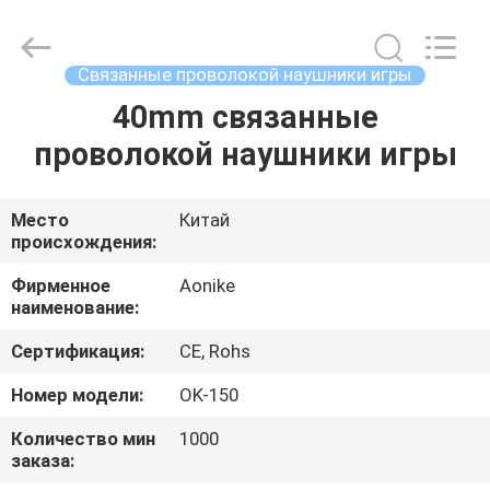
2025
Shengpai
Electronics
Co,ltd.
All
Связанные проволокой наушники игры
Rights
Reserved.
40mm связанные
ДОМ
проволокой наушники игры
ПРОДУКТЫ
Место
Китай
происхождения:
О
НАС
Фирменное
Aonike
наименование:
Сертификация:
CE, Rohs
ПУТЕШЕСТВИЕ
ФАБРИКИ
Номер модели:
OK-150
Количество мин
1000
заказа:
ПРОВЕРКА