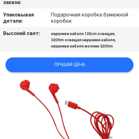
заказа:
КАЧЕСТВА
Упаковывая
Подарочная коробка бумажной
детали:
коробки
СВЯЖИТЕСЬ
МЫ
Высокий свет:
,
наушники кабеля 120cm освещая
,
32Ohm освещая наушники кабеля
наушники кабеля молнии 32Ohm
СПРОСИТЕ
ЦИТАТУ
ЛУЧШАЯ ЦЕНА
КАРТА
САЙТА
PRIVACY
POLICY