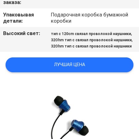
заказа:
КАЧЕСТВА
Упаковывая
Подарочная коробка бумажной
детали:
коробки
СВЯЖИТЕСЬ
МЫ
Высокий свет:
,
тип c 120cm связал проволокой наушники
,
32Ohm тип c связал проволокой наушники
32Ohm тип c связал проволокой наушники
СПРОСИТЕ
ЦИТАТУ
ЛУЧШАЯ ЦЕНА
КАРТА
САЙТА
PRIVACY
POLICY