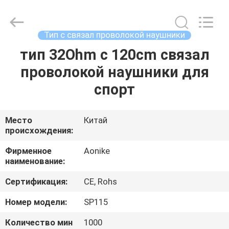
2025
Shengpai
Electronics
Co,ltd.
All
Тип c связал проволокой наушники
Rights
Reserved.
тип 32Ohm c 120cm связал
ДОМ
проволокой наушники для
ПРОДУКТЫ
спорт
О
Место
Китай
происхождения:
НАС
Фирменное
Aonike
наименование:
ПУТЕШЕСТВИЕ
Сертификация:
CE, Rohs
ФАБРИКИ
Номер модели:
SP115
ПРОВЕРКА
Количество мин
1000