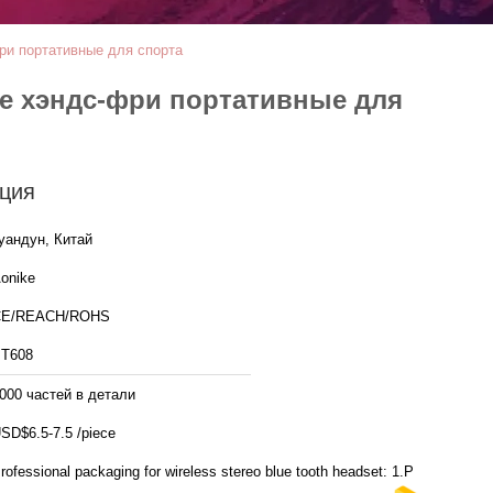
ри портативные для спорта
е хэндс-фри портативные для
ция
уандун, Китай
onike
CE/REACH/ROHS
T608
000 частей в детали
SD$6.5-7.5 /piece
rofessional packaging for wireless stereo blue tooth headset: 1.PE