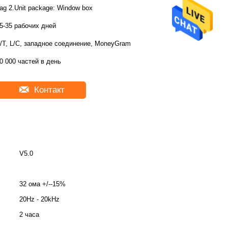
bag 2.Unit package: Window box
5-35 рабочих дней
/T, L/C, западное соединение, MoneyGram
0 000 частей в день
Контакт
V5.0
32 ома +/--15%
20Hz - 20kHz
2 часа