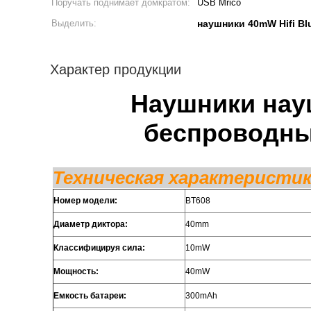
Поручать поднимает домкратом:
USB Mrico
Выделить:
наушники 40mW Hifi Bl
Характер продукции
Наушники нау
беспроводны
Техническая характеристик
Номер модели:
BT608
Диаметр диктора:
40mm
Классифицируя сила:
10mW
Мощность:
40mW
Емкость батареи:
300mAh