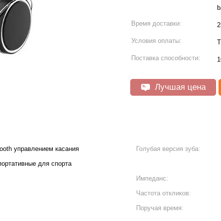
Время доставки:
2
Условия оплаты:
T
Поставка способности:
1
Лучшая цена
ooth управлением касания
Голубая версия зуба:
портативные для спорта
Импеданс:
Частота откликов:
Поручая время: