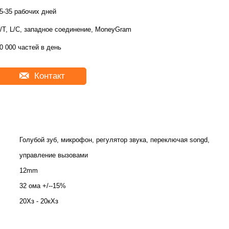
5-35 рабочих дней
/T, L/C, западное соединение, MoneyGram
0 000 частей в день
Контакт
Голубой зуб, микрофон, регулятор звука, переключая songd,
управление вызовами
12mm
32 ома +/--15%
20Хз - 20кХз