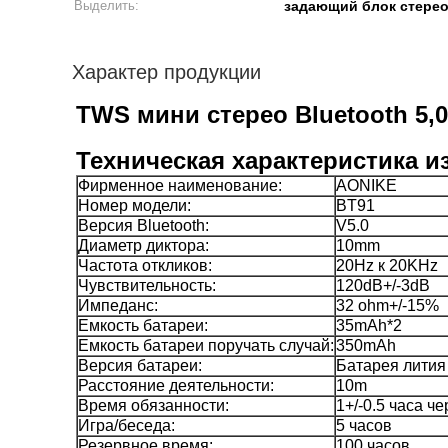
Выделить:
задающий блок стерео
Характер продукции
TWS мини стерео Bluetooth 5,
Техническая характеристика и
Фирменное наименование:
AONIKE
Номер модели:
BT91
Версия Bluetooth:
V5.0
Диаметр диктора:
10mm
Частота откликов:
20Hz к 20KHz
Чувствительность:
120dB+/-3dB
Импеданс:
32 ohm+/-15%
Емкость батареи:
35mAh*2
Емкость батареи поручать случай:
350mAh
Версия батареи:
Батарея лития
Расстояние деятельности:
10m
Время обязанности:
1+/-0.5 часа ч
Игра/беседа:
5 часов
Резервное время:
100 часов