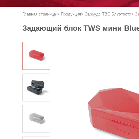
Главная страница
>
Продукция
>
Эарбудс ТВС Блуэтоотх
>
З
Задающий блок TWS мини Blue