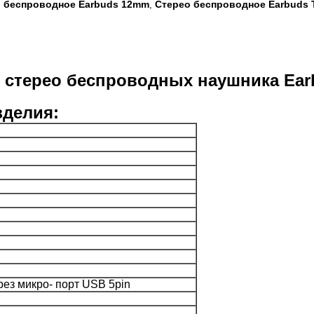
 беспроводное Earbuds 12mm
Стерео беспроводное Earbuds
,
0 стерео беспроводных наушника Ear
зделия:
ерез микро- порт USB 5pin