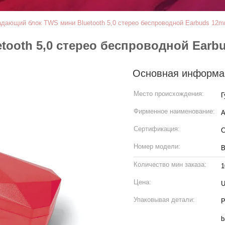
адающий блок TWS мини Bluetooth 5,0 стерео беспроводной Earbuds 12
tooth 5,0 стерео беспроводной Earb
Основная информа
Место происхождения:
Г
Фирменное наименование:
A
Сертификация:
Номер модели:
B
Количество мин заказа:
1
Цена:
U
Упаковывая детали:
P