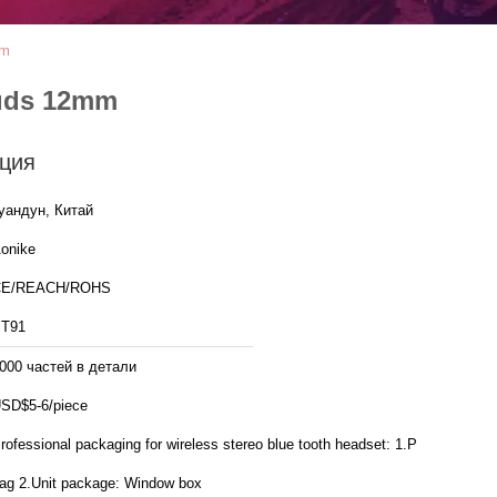
mm
uds 12mm
ция
уандун, Китай
onike
CE/REACH/ROHS
T91
000 частей в детали
SD$5-6/piece
rofessional packaging for wireless stereo blue tooth headset: 1.PE
bag 2.Unit package: Window box